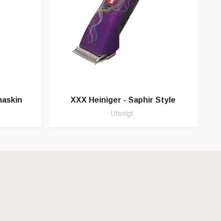
KENC
maskin
XXX Heiniger - Saphir Style
Utsolgt