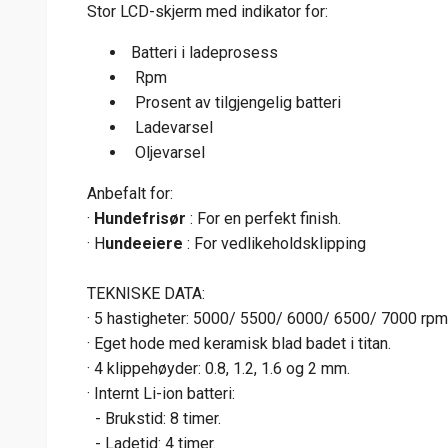
Stor LCD-skjerm med indikator for:
Batteri i ladeprosess
Rpm
Prosent av tilgjengelig batteri
Ladevarsel
Oljevarsel
Anbefalt for:
·
Hundefrisør
: For en perfekt finish.
· H
undeeiere
: For vedlikeholdsklipping
TEKNISKE DATA:
· 5 hastigheter: 5000/ 5500/ 6000/ 6500/ 7000 rpm
· Eget hode med keramisk blad badet i titan.
· 4 klippehøyder: 0.8, 1.2, 1.6 og 2 mm.
· Internt Li-ion batteri:
- Brukstid: 8 timer.
- Ladetid: 4 timer.