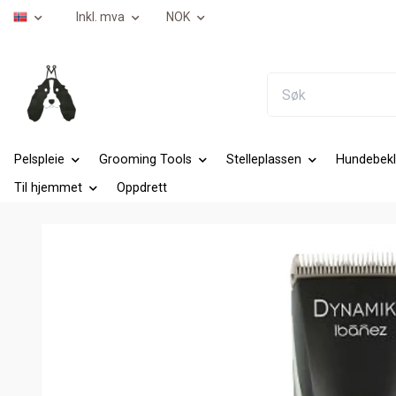
Inkl. mva
NOK
Pelspleie
Grooming Tools
Stelleplassen
Hundebekl
Til hjemmet
Oppdrett