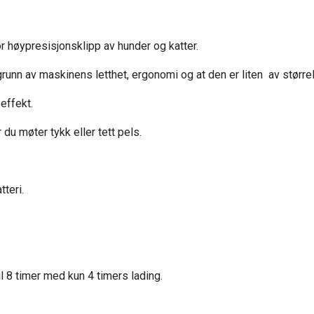
r høypresisjonsklipp av hunder og katter.
grunn av maskinens letthet, ergonomi og at den er liten av større
eeffekt.
du møter tykk eller tett pels.
tteri.
l 8 timer med kun 4 timers lading.