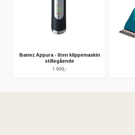
Ibanez Appura - liten klippemaskin
stillegående
1 999,-