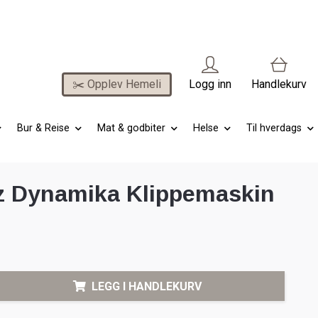
✂️ Opplev Hemeli
Logg inn
Handlekurv
Bur & Reise
Mat & godbiter
Helse
Til hverdags
z Dynamika Klippemaskin
LEGG I HANDLEKURV