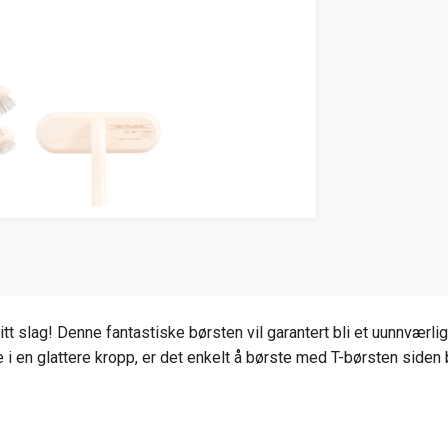
tt slag! Denne fantastiske børsten vil garantert bli et uunnværl
en glattere kropp, er det enkelt å børste med T-børsten siden b