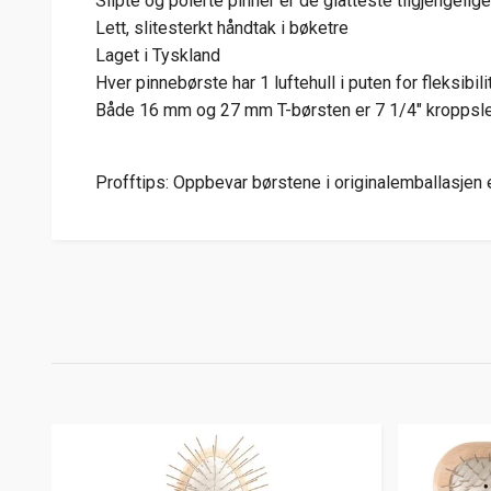
Slipte og polerte pinner er de glatteste tilgjengelige
Lett, slitesterkt håndtak i bøketre
Laget i Tyskland
Hver pinnebørste har 1 luftehull i puten for fleksibilit
Både 16 mm og 27 mm T-børsten er 7 1/4" kroppslen
Profftips: Oppbevar børstene i originalemballasjen el