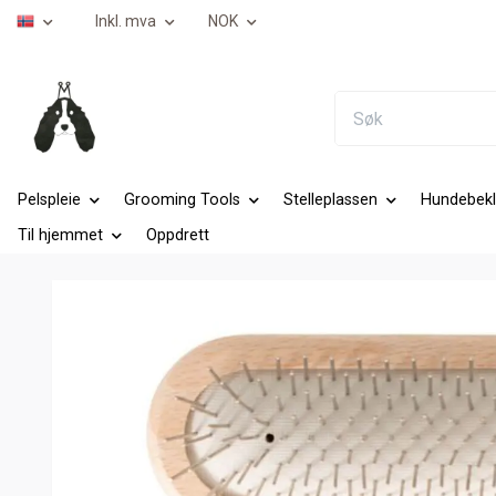
Inkl. mva
NOK
Pelspleie
Grooming Tools
Stelleplassen
Hundebekl
Til hjemmet
Oppdrett