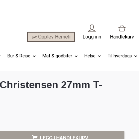
✂️ Opplev Hemeli
Logg inn
Handlekurv
Bur & Reise
Mat & godbiter
Helse
Til hverdags
 Christensen 27mm T-
h
LEGG I HANDLEKURV