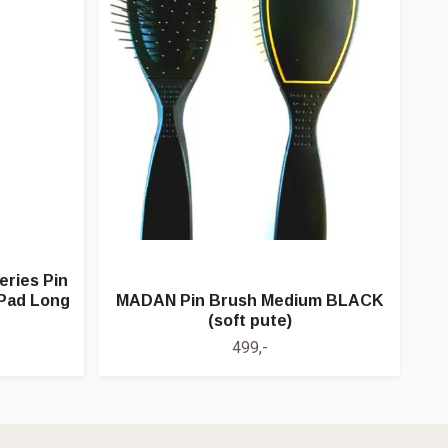
eries Pin
 Pad Long
MADAN Pin Brush Medium BLACK
C
(soft pute)
499,-