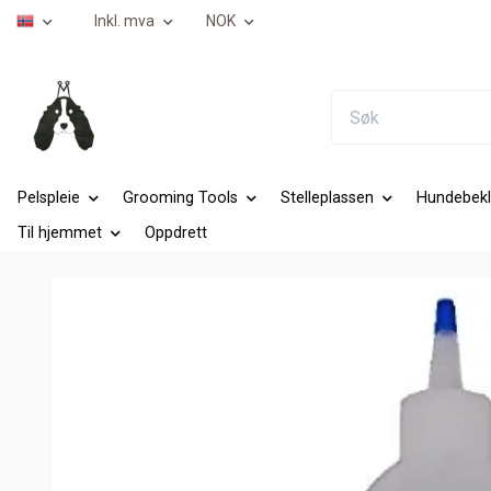
Inkl. mva
NOK
Pelspleie
Grooming Tools
Stelleplassen
Hundebekl
Til hjemmet
Oppdrett