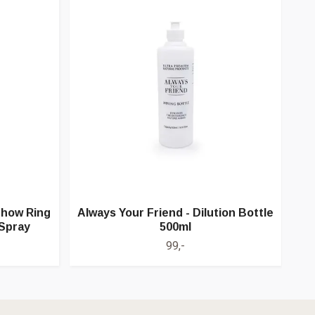
Show Ring
Always Your Friend - Dilution Bottle
A
 Spray
500ml
99,-