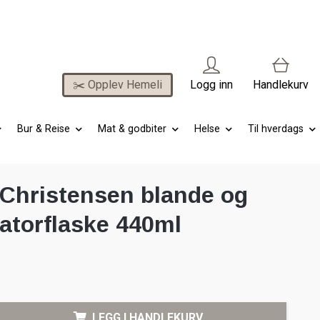
✂️ Opplev Hemeli
Logg inn
Handlekurv
Bur & Reise
Mat & godbiter
Helse
Til hverdags
 Christensen blande og
katorflaske 440ml
LEGG I HANDLEKURV