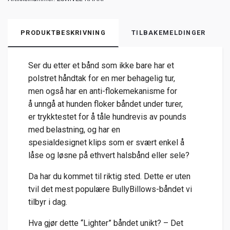
PRODUKTBESKRIVNING
TILBAKEMELDINGER
Ser
du
etter
et
bånd
som
ikke
bare
har
et
polstret
håndtak
for
en
mer
behagelig
tur
,
men
også
har
en
anti-
flokemekanisme
for
å
unngå
at
hunden
floker
båndet
under
turer,
er
trykktestet
for
å
tåle
hundrevis
av
pounds
med
belastning
,
og
har
en
spesialdesignet
klips
som
er
svært
enkel
å
låse
og
løsne
på
ethvert
halsbånd
eller
sele?
Da
har
du
kommet
til
riktig
sted.
Dette
er
uten
tvil
det
mest
populære
BullyBillows-
båndet
vi
tilbyr
i
dag.
Hva
gjør
dette
“
Lighter”
båndet
unikt? –
Det