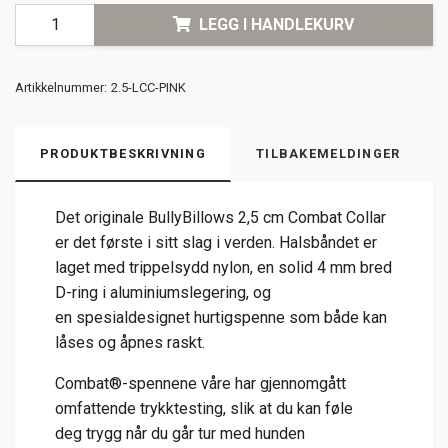
LEGG I HANDLEKURV
Artikkelnummer:
2.5-LCC-PINK
PRODUKTBESKRIVNING
TILBAKEMELDINGER
Det
originale
BullyBillows
2,5
cm
Combat
Collar
er
det
første
i
sitt
slag
i
verden.
Halsbåndet
er
laget
med
trippelsydd
nylon
,
en
solid
4
mm
bred
D-
ring
i
aluminiumslegering
,
og
en
spesialdesignet
hurtigspenne
som
både
kan
låses
og
åpnes
raskt
.
Combat®-
spennene
våre
har
gjennomgått
omfattende
trykktesting
,
slik
at
du
kan
føle
deg
trygg
når
du
går
tur
med
hunden