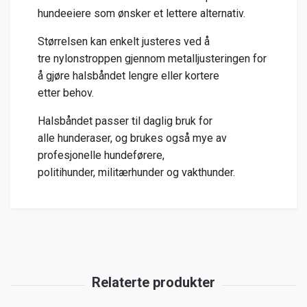
hundeeiere
som
ønsker
et
lettere
alternativ.
Størrelsen
kan
enkelt
justeres
ved
å
tre
nylonstroppen
gjennom
metalljusteringen
for
å
gjøre
halsbåndet
lengre
eller
kortere
etter
behov.
Halsbåndet
passer
til
daglig
bruk
for
alle
hunderaser
,
og
brukes
også
mye
av
profesjonelle
hundeførere,
politihunder,
militærhunder
og
vakthunder
.