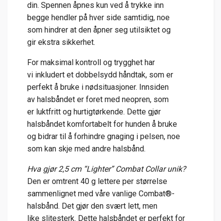
din.
Spennen
åpnes
kun
ved
å
trykke
inn
begge
hendler
på
hver
side
samtidig
,
noe
som
hindrer
at
den
åpner
seg
utilsiktet
og
gir
ekstra
sikkerhet.
For
maksimal
kontroll
og
trygghet
har
vi
inkludert
et
dobbelsydd
håndtak
,
som
er
perfekt
å
bruke
i
nødsituasjoner.
Innsiden
av
halsbåndet
er
foret
med
neopren
,
som
er
luktfritt
og
hurtigtørkende.
Dette
gjør
halsbåndet
komfortabelt
for
hunden
å
bruke
og
bidrar
til
å
forhindre
gnaging
i
pelsen
,
noe
som
kan
skje
med
andre
halsbånd.
Hva
gjør
2,5
cm “
Lighter”
Combat
Collar
unik?
Den
er
omtrent
40
g
lettere
per
størrelse
sammenlignet
med
våre
vanlige
Combat®-
halsbånd.
Det
gjør
den
svært
lett,
men
like
slitesterk
.
Dette
halsbåndet
er
perfekt
for