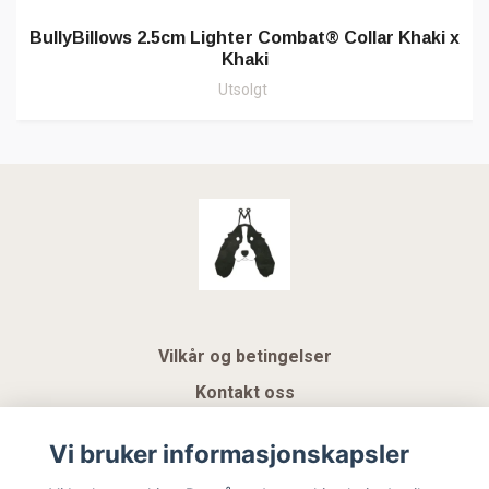
BullyBillows 2.5cm Lighter Combat® Collar Khaki x
Khaki
Utsolgt
Vilkår og betingelser
Kontakt oss
KUNDEKLUBB NSK
Vi bruker informasjonskapsler
Gavekort