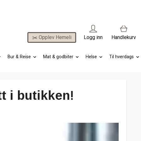
✂️ Opplev Hemeli
Logg inn
Handlekurv
Bur & Reise
Mat & godbiter
Helse
Til hverdags
 i butikken!