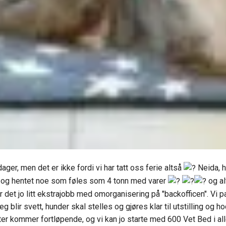
ager, men det er ikke fordi vi har tatt oss ferie altså
Neida, h
på og hentet noe som føles som 4 tonn med varer
og al
det jo litt ekstrajobb med omorganisering på "backofficen". Vi pak
jeg blir svett, hunder skal stelles og gjøres klar til utstilling o
er kommer fortløpende, og vi kan jo starte med 600 Vet Bed i alle