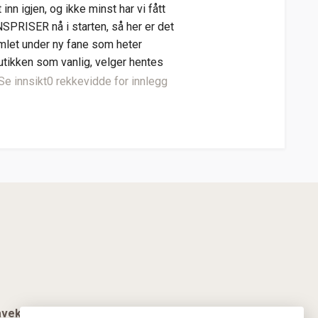
nn igjen, og ikke minst har vi fått
SPRISER nå i starten, så her er det
amlet under ny fane som heter
butikken som vanlig, velger hentes
Se innsikt
0 rekkevidde for innlegg
vekort